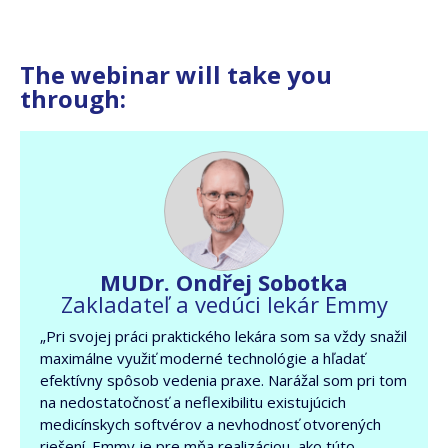
The webinar will take you
through:
MUDr. Ondřej Sobotka
Zakladateľ a vedúci lekár Emmy
„Pri svojej práci praktického lekára som sa vždy snažil
maximálne využiť moderné technológie a hľadať
efektívny spôsob vedenia praxe. Narážal som pri tom
na nedostatočnosť a neflexibilitu existujúcich
medicínskych softvérov a nevhodnosť otvorených
riešení. Emmy je pre mňa realizáciou, ako túto