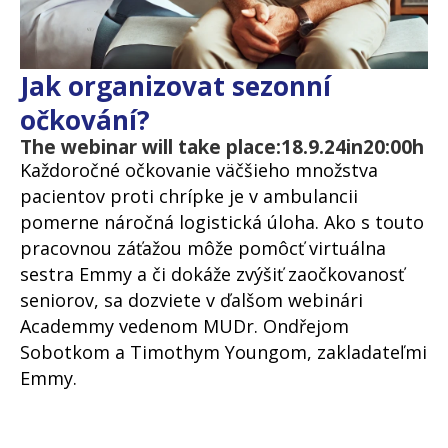
Jak organizovat sezonní
očkování?
The webinar will take place:
18.9.24
in
20:00
h
Každoročné očkovanie väčšieho množstva
pacientov proti chrípke je v ambulancii
pomerne náročná logistická úloha. Ako s touto
pracovnou záťažou môže pomôcť virtuálna
sestra Emmy a či dokáže zvýšiť zaočkovanosť
seniorov, sa dozviete v ďalšom webinári
Academmy vedenom MUDr. Ondřejom
Sobotkom a Timothym Youngom, zakladateľmi
Emmy.