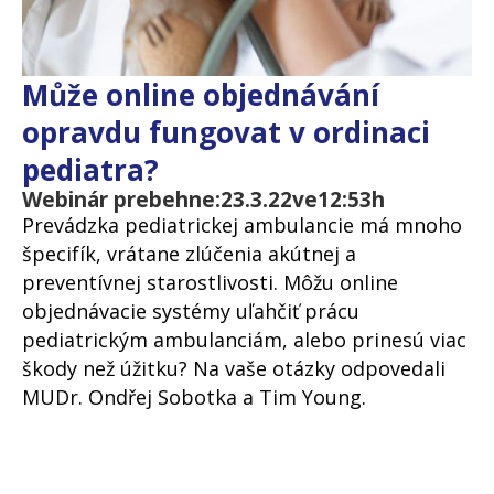
Může online objednávání
opravdu fungovat v ordinaci
pediatra?
Webinár prebehne:
23.3.22
ve
12:53
h
Prevádzka pediatrickej ambulancie má mnoho
špecifík, vrátane zlúčenia akútnej a
preventívnej starostlivosti. Môžu online
objednávacie systémy uľahčiť prácu
pediatrickým ambulanciám, alebo prinesú viac
škody než úžitku? Na vaše otázky odpovedali
MUDr. Ondřej Sobotka a Tim Young.