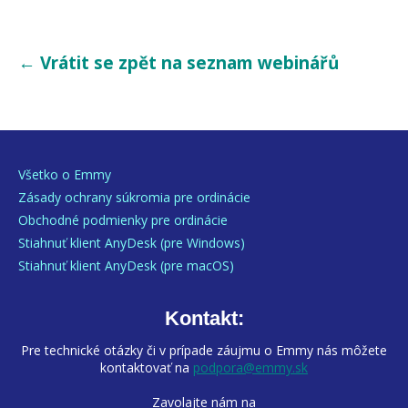
← Vrátit se zpět na seznam webinářů
Všetko o Emmy
Zásady ochrany súkromia pre ordinácie
Obchodné podmienky pre ordinácie
Stiahnuť klient AnyDesk (pre Windows)
Stiahnuť klient AnyDesk (pre macOS)
Kontakt:
Pre technické otázky či v prípade záujmu o Emmy nás môžete
kontaktovať na
podpora@emmy.sk
Zavolajte nám na