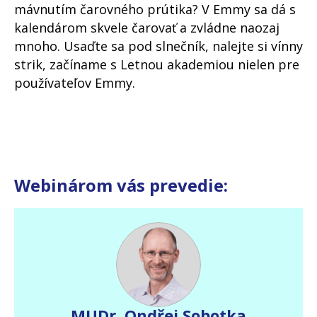
mávnutím čarovného prútika? V Emmy sa dá s
kalendárom skvele čarovať a zvládne naozaj
mnoho. Usaďte sa pod slnečník, nalejte si vínny
strik, začíname s Letnou akademiou nielen pre
používateľov Emmy.
Webinárom vás prevedie:
MUDr. Ondřej Sobotka