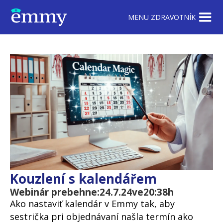
MENU ZDRAVOTNÍK
Kouzlení s kalendářem
Webinár prebehne:
24.7.24
ve
20:38
h
Ako nastaviť kalendár v Emmy tak, aby
sestrička pri objednávaní našla termín ako